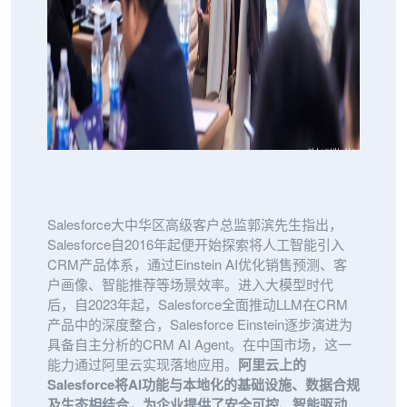
Salesforce大中华区高级客户总监郭滨先生指出，
Salesforce自2016年起便开始探索将人工智能引入
CRM产品体系，通过Einstein AI优化销售预测、客
户画像、智能推荐等场景效率。进入大模型时代
后，自2023年起，Salesforce全面推动LLM在CRM
产品中的深度整合，Salesforce Einstein逐步演进为
具备自主分析的CRM AI Agent。在中国市场，这一
能力通过阿里云实现落地应用。
阿里云上的
Salesforce将AI功能与本地化的基础设施、数据合规
及生态相结合，为企业提供了安全可控、智能驱动